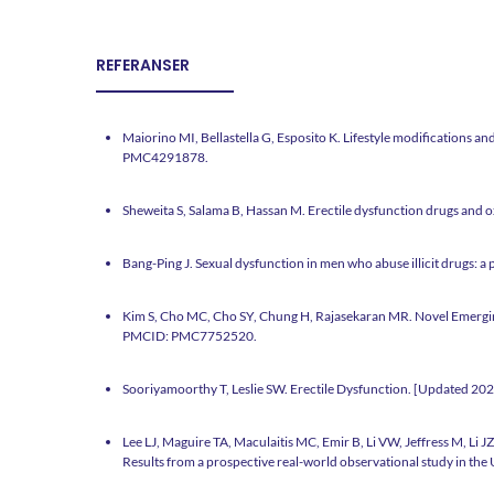
REFERANSER
Maiorino MI, Bellastella G, Esposito K. Lifestyle modification
PMC4291878.
Sheweita S, Salama B, Hassan M. Erectile dysfunction drugs and 
Bang-Ping J. Sexual dysfunction in men who abuse illicit drugs
Kim S, Cho MC, Cho SY, Chung H, Rajasekaran MR. Novel Emergi
PMCID: PMC7752520.
Sooriyamoorthy T, Leslie SW. Erectile Dysfunction. [Updated 2022 N
​​Lee LJ, Maguire TA, Maculaitis MC, Emir B, Li VW, Jeffress M, Li 
Results from a prospective real-world observational study in 