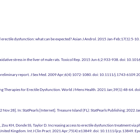
s and erectile dysfunction: what can be expected? Asian J Androl. 2015 Jan-Feb;17(1)
oxidative stress in the liver of male rats. Toxicol Rep. 2015 Jun 6;2:933-938. doi:
: a preliminary report. J Sex Med. 2009 Apr;6(4):1072-1080. doi: 10.1111/j.1743-610
ng Therapies for Erectile Dysfunction. World J Mens Health. 2021 Jan;39(1):48-64.
ov 28]. In: StatPearls [Internet]. Treasure Island (FL): StatPearls Publishing; 2022 Ja
JZ, Zou KH, Donde SS, Taylor D. Increasing access to erectile dysfunction treatment via p
the United Kingdom. Int J Clin Pract. 2021 Apr;75(4):e13849. doi: 10.1111/ijcp.138