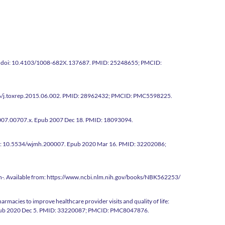
:5-10. doi: 10.4103/1008-682X.137687. PMID: 25248655; PMCID:
 10.1016/j.toxrep.2015.06.002. PMID: 28962432; PMCID: PMC5598225.
9.2007.00707.x. Epub 2007 Dec 18. PMID: 18093094.
 doi: 10.5534/wjmh.200007. Epub 2020 Mar 16. PMID: 32202086;
n-. Available from:
https://www.ncbi.nlm.nih.gov/books/NBK562253/
harmacies to improve healthcare provider visits and quality of life:
49. Epub 2020 Dec 5. PMID: 33220087; PMCID: PMC8047876.