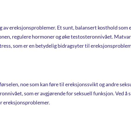
ng av ereksjonsproblemer. Et sunt, balansert kosthold som e
lasjonen, regulere hormoner og øke testosteronnivået. Matv
tress, som er en betydelig bidragsyter til ereksjonsproblem
rselen, noe som kan føre til ereksjonssvikt og andre seksue
onnivået, som er avgjørende for seksuell funksjon. Ved å s
for ereksjonsproblemer.