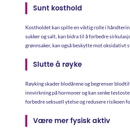
Sunt kosthold
Kostholdet kan spille en viktig rolle i håndteri
sukker og salt, kan bidra til å forbedre sirku
grønnsaker, kan også beskytte mot oksidativt s
Slutte å røyke
Røyking skader blodårene og begrenser blodtilfø
innvirkning på hormoner og kan senke testoster
forbedre seksuell ytelse og redusere risikoen 
Være mer fysisk aktiv