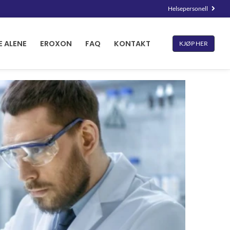
Helsepersonell
E ALENE
EROXON
FAQ
KONTAKT
KJØP HER