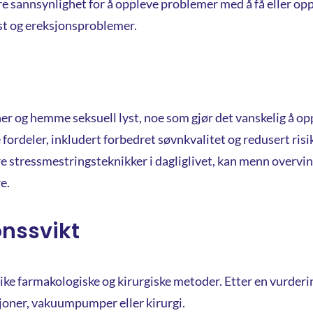
 sannsynlighet for å oppleve problemer med å få eller oppr
lyst og ereksjonsproblemer.
er og hemme seksuell lyst, noe som gjør det vanskelig å o
fordeler, inkludert forbedret søvnkvalitet og redusert risik
 stressmestringsteknikker i dagliglivet, kan menn overvinn
e.
onssvikt
e farmakologiske og kirurgiske metoder. Etter en vurderin
joner, vakuumpumper eller kirurgi.