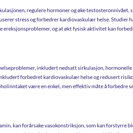
rkulasjonen, regulere hormoner og øke testosteronnivået, som
duserer stress og forbedrer kardiovaskulær helse. Studier h
e ereksjonsproblemer, og at økt fysisk aktivitet kan forbedr
 helseproblemer, inkludert nedsatt sirkulasjon, hormonelle
inkludert forbedret kardiovaskulær helse og redusert risik
holinntaket være en enkel, men effektiv måte å forbedre se
min, kan forårsake vasokonstriksjon, som kan forstyrre blod