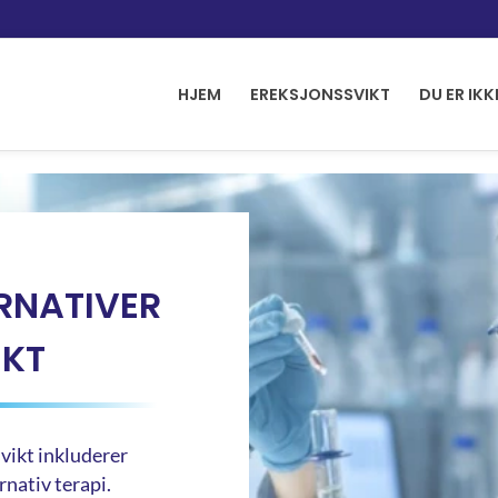
HJEM
EREKSJONSSVIKT
DU ER IKK
RNATIVER
IKT
vikt inkluderer
rnativ terapi.